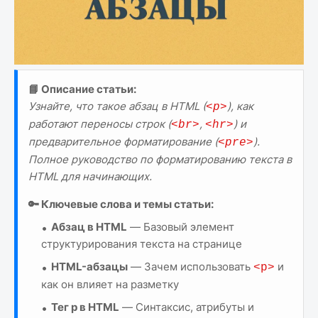
📘 Описание статьи:
Узнайте, что такое абзац в HTML (
), как
<p>
работают переносы строк (
,
) и
<br>
<hr>
предварительное форматирование (
).
<pre>
Полное руководство по форматированию текста в
HTML для начинающих.
🔑 Ключевые слова и темы статьи:
Абзац в HTML
— Базовый элемент
структурирования текста на странице
HTML-абзацы
— Зачем использовать
и
<p>
как он влияет на разметку
Тег p в HTML
— Синтаксис, атрибуты и