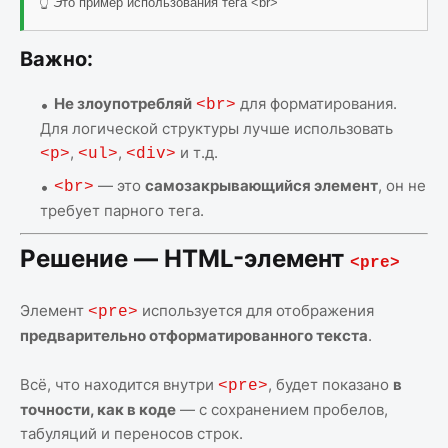
👆 Это пример использования тега <br>
Важно:
Не злоупотребляй
для форматирования.
<br>
Для логической структуры лучше использовать
,
,
и т.д.
<p>
<ul>
<div>
— это
самозакрывающийся элемент
, он не
<br>
требует парного тега.
Решение — HTML-элемент
<pre>
Элемент
используется для отображения
<pre>
предварительно отформатированного текста
.
Всё, что находится внутри
, будет показано
в
<pre>
точности, как в коде
— с сохранением пробелов,
табуляций и переносов строк.