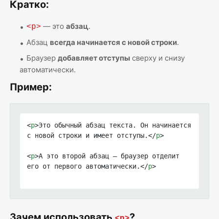
Кратко:
— это
абзац
.
<p>
Абзац
всегда начинается с новой строки
.
Браузер
добавляет отступы
сверху и снизу
автоматически.
Пример:
<
p
>Это обычный абзац текста. Он начинается 
с новой строки и имеет отступы.</
p
>

<
p
>А это второй абзац — браузер отделит 
его от первого автоматически.</
p
>

Зачем использовать
?
<p>